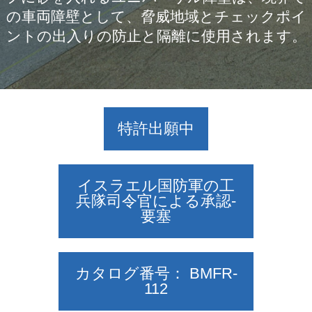
の車両障壁として、脅威地域とチェックポイ
ントの出入りの防止と隔離に使用されます。
特許出願中
イスラエル国防軍の工
兵隊司令官による承認-
要塞
カタログ番号： BMFR-
112