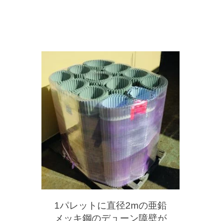
1パレットに直径2mの亜鉛
メッキ鋼のデューン障壁が