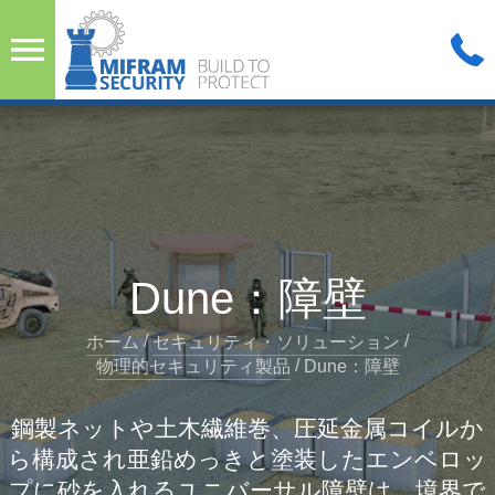
Dune：障壁
/
/
ホーム
セキュリティ・ソリューション
/
物理的セキュリティ製品
Dune：障壁
鋼製ネットや土木繊維巻、圧延金属コイルか
ら構成され亜鉛めっきと塗装したエンベロッ
プに砂を入れるユニバーサル障壁は、境界で